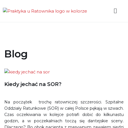
Przejdź
do
treści
Blog
Kiedy jechać na SOR?
Na początek trochę ratowniczej szczerości. Szpitalne
Oddziały Ratunkowe (SOR) w całej Polsce pękają w szwach.
Czas oczekiwania w kolejce potrafi dobić do kilkunastu
godzin, a w poczekalniach toczą się dantejskie sceny.
Dlaczego? Bo obok pacjenta z masywnym zawałem siedzi